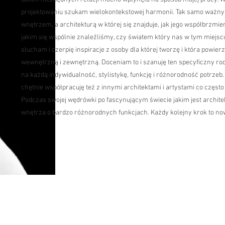
projektowaniu szukam wielokontekstowej harmonii. Tak samo ważny
wnętrzem, a architekturą w której się znajduje, jak jego współbrzm
jakim się wspólnie znaleźliśmy, czy światem który nas w tym miejsc
słucham i czerpię inspiracje z osoby dla której tworzę i która powie
wewnętrzną i zewnętrzną. Doceniam to i szanuję ten specyficzny ro
na każdą indywidualność, stylistykę, funkcję i różnorodność potrzeb.
chętnie współpracuję też z innymi architektami i artystami co częst
Podczas swojej wędrówki po fascynującym świecie jakim jest archit
wnętrza o bardzo różnorodnych funkcjach. Każdy kolejny krok to now