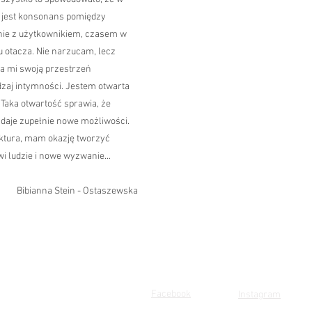
 jest konsonans pomiędzy
ienie z użytkownikiem, czasem w
u otacza. Nie narzucam, lecz
rza mi swoją przestrzeń
dzaj intymności. Jestem otwarta
 Taka otwartość sprawia, że
o daje zupełnie nowe możliwości.
ektura, mam okazję tworzyć
i ludzie i nowe wyzwanie...
Bibianna Stein - Ostaszewska
Facebook
Instagram