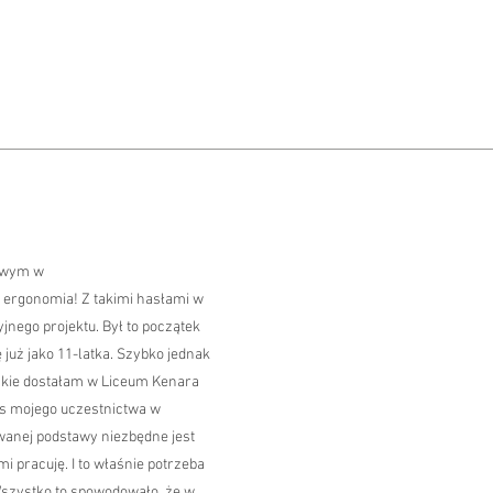
towym w
, ergonomia! Z takimi hasłami w
nego projektu. Był to początek
już jako 11-latka. Szybko jednak
jakie dostałam w Liceum Kenara
ys mojego uczestnictwa w
anej podstawy niezbędne jest
i pracuję. I to właśnie potrzeba
Wszystko to spowodowało, że w