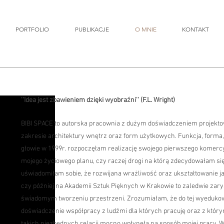
PORTFOLIO
PUBLIKACJE
O MNIE
KONTAKT
''Idea jest zbawieniem dzięki wyobraźni'' (F.L. Wright)
BIBI SPACE to autorska pracownia z dużym doświadczeniem projek
zakresie architektury wnętrz oraz form użytkowych. Funkcja, forma
głowie w 1999r. rozpoczęłam realizację swojego pierwszego komercyj
mojego życiowego planu, czy raczej drogi na którą zdecydowałam się 
uświadomiłam sobie, że rozwijana wrażliwość oraz ukształtowanie 
czy później na Akademii Sztuk Pięknych w Krakowie to zaledwie zar
świadomym tworzeniu przestrzeni. Zrozumiałam, że do tej wyedukow
doświadczenie współpracy z ludźmi dla których pracuję oraz z którym
takich niezbędnych relacji mocno wpłynęła na sposób mojej pracy. 