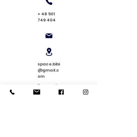
+
48 501
749 404
space.bibi
@gmail.c
om
Francusk
a 49/35
03-905
Warszaw
a
Obserwuj nas!